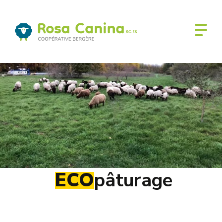
Ecopaturageancien
ECO
pâturage